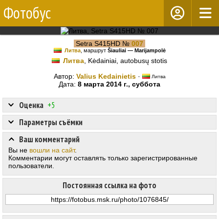
Фотобус
Setra S415HD №
007
Литва
, маршрут
Šiauliai — Marijampolė
Литва
, Kėdainiai, autobusų stotis
Автор:
Valius Kedainietis
·
Литва
Дата:
8 марта 2014 г., суббота
Оценка
+5
Параметры съёмки
Ваш комментарий
Вы не
вошли на сайт
.
Комментарии могут оставлять только зарегистрированные
пользователи.
Постоянная ссылка на фото