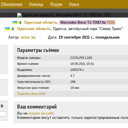
Обновления
Помощь
Форум
Поиск
Одесская область
,
Mercedes-Benz T2 709D
№
7331
Одесская область
, Одесса, автобусный парк "Север Транс"
Автор:
ariss_ka
Дата:
19 сентября 2011 г., понедельник
Параметры съёмки
Модель камеры:
COOLPIX L100
Время съёмки:
19.09.2011 15:31
Выдержка:
10/5274 с
Диафрагменное число:
4.7
Чувствительность ISO:
196
Фокусное расстояние:
19 мм
Показать весь EXIF
то
Ваш комментарий
Вы не
вошли на сайт
.
Комментарии могут оставлять только зарегистрированные пол