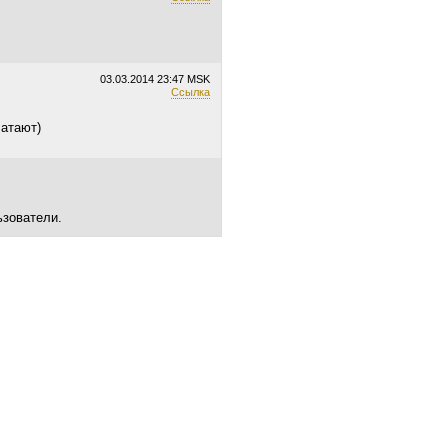
03.03.2014
23:47 MSK
Ссылка
латают)
ьзователи.