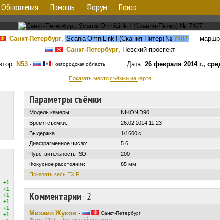
Обновления
Помощь
Форум
Поиск
Санкт-Петербург
,
Scania OmniLink I (Скания-Питер)
№
7407
— маршр
Санкт-Петербург
, Невский проспект
втор:
N53
·
Дата:
26 февраля 2014 г., сре
Новгородская область
Показать место съёмки на карте
Параметры съёмки
Модель камеры:
NIKON D90
Время съёмки:
26.02.2014 11:23
Выдержка:
1/1600 с
Диафрагменное число:
5.6
Чувствительность ISO:
200
Фокусное расстояние:
85 мм
Показать весь EXIF
+1
+1
Комментарии
·
2
+1
+1
+1
Михаил Жуков
·
Санкт-Петербург
+1
Фото: 2118 · Локальный редактор