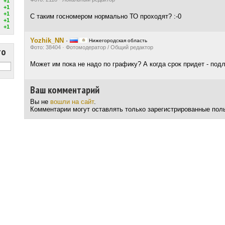
+1
+1
+1
С таким госномером нормально ТО проходят? :-0
+1
+1
Yozhik_NN
·
Нижегородская область
Фото: 38404 · Фотомодератор / Общий редактор
то
Может им пока не надо по графику? А когда срок придет - под
Ваш комментарий
Вы не
вошли на сайт
.
Комментарии могут оставлять только зарегистрированные пол