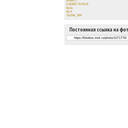
Илья С.
САНЁК 76 RUS
iluxa
ALX
Yozhik_NN
Постоянная ссылка на фо