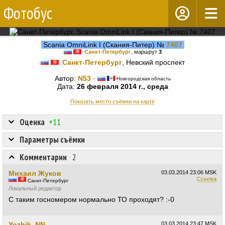
Фотобус
Scania OmniLink I (Скания-Питер) №
7407
Санкт-Петербург
, маршрут
3
Санкт-Петербург
, Невский проспект
Автор:
N53
·
Новгородская область
Дата:
26 февраля 2014 г., среда
Показать место съёмки на карте
Оценка
+11
Параметры съёмки
Комментарии
·
2
Михаил Жуков
03.03.2014
23:06 MSK
Ссылка
Санкт-Петербург
Локальный редактор
С таким госномером нормально ТО проходят? :-0
Yozhik_NN
03.03.2014
23:47 MSK