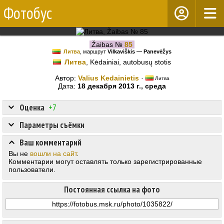
Фотобус
Žaibas №
85
Литва
, маршрут
Vilkaviškis — Panevėžys
Литва
, Kėdainiai, autobusų stotis
Автор:
Valius Kedainietis
·
Литва
Дата:
18 декабря 2013 г., среда
Оценка
+7
Параметры съёмки
Ваш комментарий
Вы не
вошли на сайт
.
Комментарии могут оставлять только зарегистрированные
пользователи.
Постоянная ссылка на фото