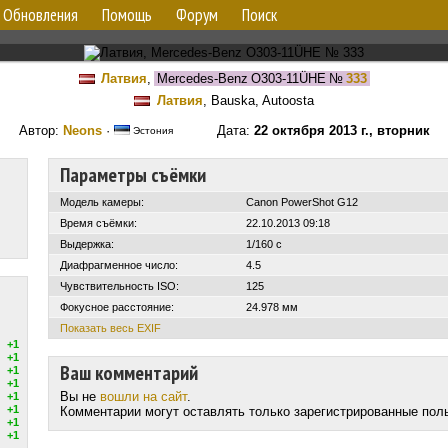
Обновления
Помощь
Форум
Поиск
Латвия
,
Mercedes-Benz O303-11ÜHE
№
333
Латвия
, Bauska, Autoosta
Автор:
Neons
·
Дата:
22 октября 2013 г., вторник
Эстония
Параметры съёмки
Модель камеры:
Canon PowerShot G12
Время съёмки:
22.10.2013 09:18
Выдержка:
1/160 с
Диафрагменное число:
4.5
Чувствительность ISO:
125
Фокусное расстояние:
24.978 мм
Показать весь EXIF
+1
+1
Ваш комментарий
+1
+1
Вы не
вошли на сайт
.
+1
+1
Комментарии могут оставлять только зарегистрированные пол
+1
+1