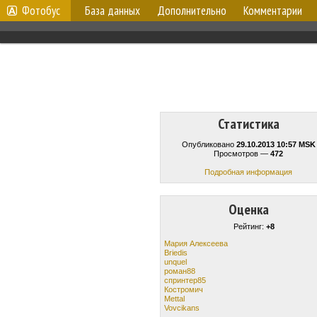
Фотобус
База данных
Дополнительно
Комментарии
Статистика
Опубликовано
29.10.2013 10:57 MSK
Просмотров —
472
Подробная информация
Оценка
Рейтинг:
+8
Мария Алексеева
Briedis
unquel
роман88
спринтер85
Костромич
Mettal
Vovcikans