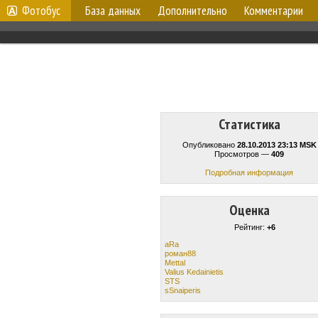
Фотобус
База данных
Дополнительно
Комментарии
Статистика
Опубликовано
28.10.2013 23:13 MSK
Просмотров —
409
Подробная информация
Оценка
Рейтинг:
+6
aRa
роман88
Mettal
Valius Kedainietis
STS
sSnaiperis