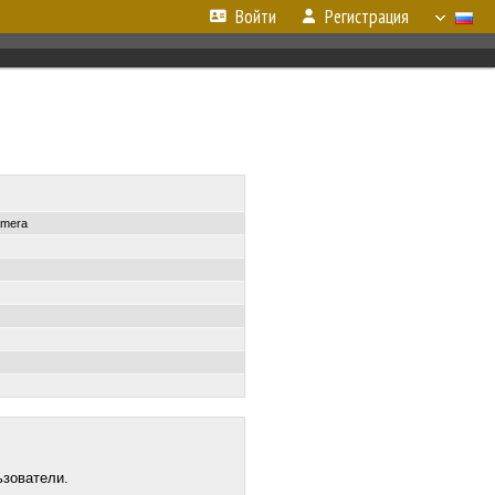
Войти
Регистрация
amera
ьзователи.