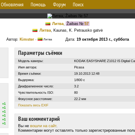
Обновления
Помощь
Форум
Поиск
Литва
,
Žaibas
№
57
Литва
, Kaunas, K. Petrausko gatvė
Автор:
Kimster
·
Дата:
19 октября 2013 г., суббота
Литва
Параметры съёмки
Модель камеры:
KODAK EASYSHARE Z1012 IS Digital C
Имя автора:
Picasa
Время съёмки:
19.10.2013 12:48
Выдержка:
1/800 с
Диафрагменное число:
3.2
Чувствительность ISO:
80
Фокусное расстояние:
22.2 мм
+1
Показать весь EXIF
+1
+1
+1
Ваш комментарий
+1
+1
Вы не
вошли на сайт
.
Комментарии могут оставлять только зарегистрированные пол