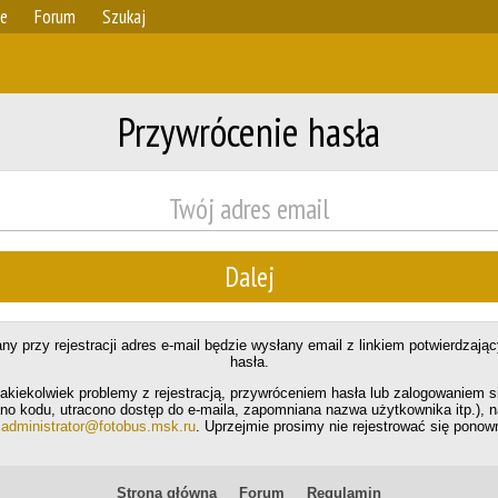
ie
Forum
Szukaj
Przywrócenie hasła
y przy rejestracji adres e-mail będzie wysłany email z linkiem potwierdzaj
hasła.
jakiekolwiek problemy z rejestracją, przywróceniem hasła lub zalogowaniem si
ano kodu, utracono dostęp do e-maila, zapomniana nazwa użytkownika itp.), n
a
administrator@fotobus.msk.ru
. Uprzejmie prosimy nie rejestrować się ponown
Strona główna
Forum
Regulamin