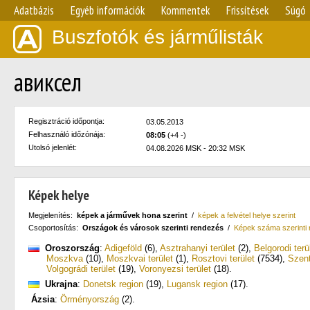
Adatbázis
Egyéb információk
Kommentek
Frissítések
Súgó
Buszfotók és járműlisták
авиксел
Regisztráció időpontja:
03.05.2013
Felhasználó időzónája:
08:05
(+4 -)
Utolsó jelenlét:
04.08.2026 MSK - 20:32 MSK
Képek helye
Megjelenítés:
képek a járművek hona szerint
/
képek a felvétel helye szerint
Csoportosítás:
Országok és városok szerinti rendezés
/
Képek száma szerinti
Oroszország
:
Adigeföld
(6)
,
Asztrahanyi terület
(2)
,
Belgorodi terü
Moszkva
(10)
,
Moszkvai terület
(1)
,
Rosztovi terület
(7534)
,
Szent
Volgográdi terület
(19)
,
Voronyezsi terület
(18)
.
Ukrajna
:
Donetsk region
(19)
,
Lugansk region
(17)
.
Ázsia
:
Örményország
(2)
.