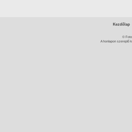
Kezdőlap
© Foto
A honlapon szereplő k