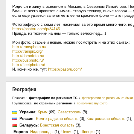
Родился и живу в основном в Москве, в Северном Измайлове. По
Больше всего нравится снимать старую технику, иначе говоря — 
если ещё удаётся запечатлеть её на красивом фоне — это праздн
Фотографирую с семи лет; наснимал за это время много чего, но
https://pastvu.com/p/84146
Правда, из техники на нём — только велосипед...:)
Мои фото, старые и новые, можно посмотреть и на этих сайтах:
http://transphoto.ru/
http://trainpix.org/
http://domofoto.ru/
http://busphoto.ru/
http://fleetphoto.ru/
И, конечно же, тут:
https://pastvu.com/
География
Показать:
фотографии по регионам ТС
/
фотографии по регионам съёмки
Группировка:
по странам и регионам
/
по количеству фото
Украина
:
Крым
(69)
,
Севастополь
(8)
.
Россия
:
Волгоградская область
(3)
,
Костромская область
(1)
,
Беларусь
:
Брестская область
(3)
.
Европа
:
Нидерланды
(1)
,
Чехия
(1)
,
Швеция
(1)
.