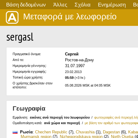
Βάση δεδομένων
Άλλες
Σχόλια
Ενημέρωση
Β
Μεταφορά με λεωφορείο
sergasl
Сергей
Πραγματικό όνομα:
Ростов-на-Дону
Από το:
31.07.1997
Ημερομηνία γέννησης:
Ημερομηνία εγγραφής:
23.02.2013
Τοπική ώρα χρήστη:
05:59
(+3 hr.)
Ο χρήστης βρισκόταν στον
05.08.2026 MSK at 04:05 MSK
ιστότοπο:
Γεωγραφία
Εμφάνιση:
εικόνες ανά περιοχή του λεωφορείου
/
φωτογραφίες ανά περιοχή λ
Ομαδοποίηση κατά:
ανά χώρα και περιοχή
/
με βάση τον αριθμό των φωτογραφ
Ρωσία
:
Chechen Republic
(7)
,
Chuvashia
(1)
,
Dagestan
(6)
,
Kabar
Murmansk region
(7)
,
Nizhegorodskaya region
(2)
,
North Osetia
(4