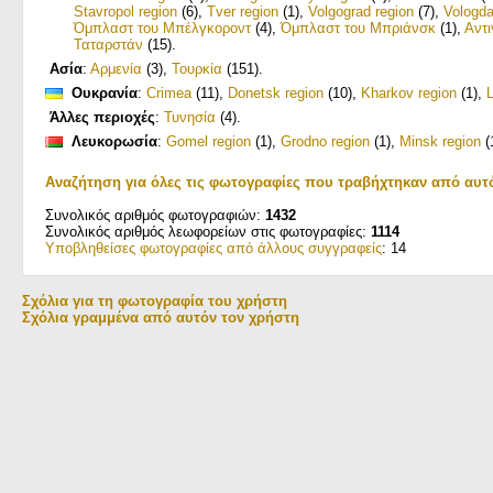
Stavropol region
(6)
,
Tver region
(1)
,
Volgograd region
(7)
,
Vologda
Όμπλαστ του Μπέλγκοροντ
(4)
,
Όμπλαστ του Μπριάνσκ
(1)
,
Αντι
Ταταρστάν
(15)
.
Ασία
:
Αρμενία
(3)
,
Τουρκία
(151)
.
Ουκρανία
:
Crimea
(11)
,
Donetsk region
(10)
,
Kharkov region
(1)
,
Άλλες περιοχές
:
Τυνησία
(4)
.
Λευκορωσία
:
Gomel region
(1)
,
Grodno region
(1)
,
Minsk region
(
Αναζήτηση για όλες τις φωτογραφίες που τραβήχτηκαν από αυτ
Συνολικός αριθμός φωτογραφιών:
1432
Συνολικός αριθμός λεωφορείων στις φωτογραφίες:
1114
Υποβληθείσες φωτογραφίες από άλλους συγγραφείς
: 14
Σχόλια για τη φωτογραφία του χρήστη
Σχόλια γραμμένα από αυτόν τον χρήστη