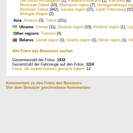
Die Oblast Archangelsk
(1)
,
Kabardino-Balkaria
(1)
,
Kalmykia
(6)
,
Moskauer Gebiet
(10)
,
Murmansk region
(7)
,
Nizhegorodskaya reg
Rostower Gebiet
(942)
,
Samara region
(27)
,
Sankt Petersburg
(31
Wologda Region
(2)
.
Asia
:
Armenia
(3)
,
Türkei
(151)
.
Ukraine
:
Crimea
(11)
,
Donetsk region
(10)
,
Kharkov region
(1)
,
Lug
Other regions
:
Tunisien
(4)
.
Belarus
:
Gomel region
(1)
,
Grodno region
(1)
,
Minsk region
(1)
,
Vi
Alle Fotos des Benutzers suchen
Gesamtanzahl der Fotos:
1432
Gesamtzahl der Fahrzeuge auf den Fotos:
1114
Fotos, die andere Autoren gemacht haben
: 14
Kommentare zu den Fotos des Benutzers
Von dem Benutzer geschriebene Kommentare