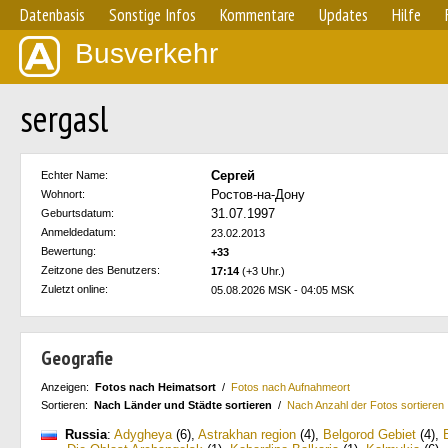
Datenbasis
Sonstige Infos
Kommentare
Updates
Hilfe
Busverkehr
sergasl
Сергей
Echter Name:
Ростов-на-Дону
Wohnort:
31.07.1997
Geburtsdatum:
Anmeldedatum:
23.02.2013
Bewertung:
+33
Zeitzone des Benutzers:
17:14
(+3 Uhr.)
Zuletzt online:
05.08.2026 MSK - 04:05 MSK
Geografie
Anzeigen:
Fotos nach Heimatsort
/
Fotos nach Aufnahmeort
Sortieren:
Nach Länder und Städte sortieren
/
Nach Anzahl der Fotos sortieren
Russia
:
Adygheya
(6)
,
Astrakhan region
(4)
,
Belgorod Gebiet
(4)
,