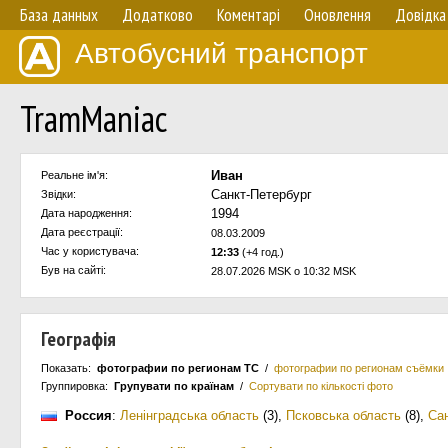
База данных
Додатково
Коментарі
Оновлення
Довідка
Автобусний транспорт
TramManiac
Иван
Реальне ім'я:
Санкт-Петербург
Звідки:
1994
Дата народження:
Дата реєстрації:
08.03.2009
Час у користувача:
12:33
(+4 год.)
Був на сайті:
28.07.2026 MSK о 10:32 MSK
Географія
Показать:
фотографии по регионам ТС
/
фотографии по регионам съёмки
Группировка:
Групувати по країнам
/
Сортувати по кількості фото
Россия
:
Ленінградська область
(3)
,
Псковська область
(8)
,
Са