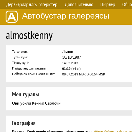
Дерекқорлардағы өзгерістер
Дополнительно
Пікірлер
Обно
Автобустар галереясы
almostkenny
Львов
Туған жер:
30/10/1987
Туған күні:
Тіркеу күні:
14.02.2013
Пайдаланушы уақыты:
01:19
(+4 с.)
Сайтқа ең соңғы келіп шығү:
08.07.2019 MSK В 00:54 MSK
Мен туралы
Они убили Кенни! Сволочи.
География
Көрсету:
Көліктернің аймағына сәйкес суреттер
/
Аймақ бойынша фотосур