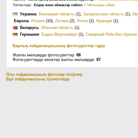
Топтастыру:
Елдер және аймақтар сәйкес
/
Мөлшерде сәйкес
Украина
:
Винницкая область
(1)
,
Закарпатская область
(1)
,
Ив
Европа
:
Италия
(10)
,
Латвия
(2)
,
Литва
(1)
,
Франция
(1)
.
Беларусь
:
Минская область
(1)
.
Германия
:
Баден-Вюртемберг
(1)
,
Северный Рейн-Вестфалия
Барлық пайдаланушының фотосуреттер іздеу
Жалпы мөлшерде фотосуреттер:
88
Фотосуреттерде көліктер жалпы мөлшерде:
87
Осы пайдаланушың фотолар пікірлер
Бұл пайдаланушың түсініктерді