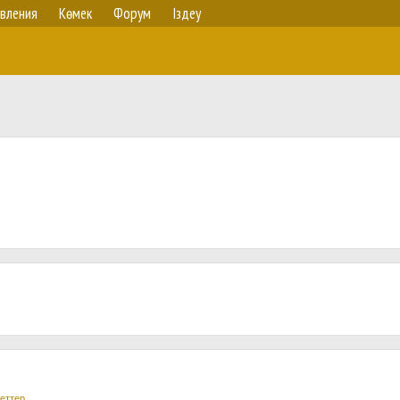
вления
Көмек
Форум
Іздеу
еттер