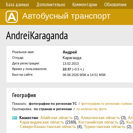
База данных
Дополнительно
Комментарии
Обновления
Автобусный транспорт
AndreiKaraganda
Андрей
Реальное имя:
Караганда
Откуда:
Дата регистрации:
13.02.2013
Время у пользователя:
22:37
(+3.5 ч.)
Был на сайте:
06.08.2026 MSK в 14:51 MSK
География
Показать:
фотографии по регионам ТС
/
фотографии по регионам съёмки
Группировка:
по странам и регионам
/
по количеству фото
Казахстан
:
Абайская область
(2)
,
Алматинская область
(3)
,
Ал
Карагандинская область
(2169)
,
Костанайская область
(2)
,
Кыз
Северо-Казахстанская область
(4)
,
Туркестанская область
(2)