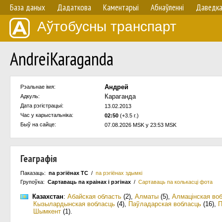
База даных
Дадаткова
Каментарыі
Абнаўленнi
Даведк
Аўтобусны транспарт
AndreiKaraganda
Андрей
Рэальнае імя:
Караганда
Адкуль:
Дата рэгістрацыі:
13.02.2013
Час у карыстальнiка:
02:50
(+3.5 г.)
Быў на сайце:
07.08.2026 MSK у 23:53 MSK
Геаграфія
Паказаць:
па рэгіёнах ТС
/
па рэгіёнах здымкі
Групоўка:
Сартаваць па краiнах i рэгінах
/
Сартаваць па колькасцi фота
Казахстан
:
Абайская область
(2)
,
Алматы
(5)
,
Алмацінская во
Кызылардынская вобласць
(4)
,
Паўладарская вобласць
(16)
,
П
Шымкент
(1)
.