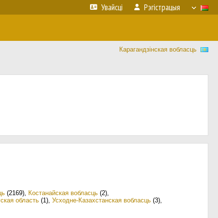
Увайсці
Рэгістрацыя
Карагандзінская вобласць
ць
(2169)
,
Костанайская вобласць
(2)
,
ская область
(1)
,
Усходне-Казахстанская вобласць
(3)
,