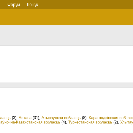
а
Форум
Пошук
бласць
(3)
,
Астана
(31)
,
Атырауская вобласць
(8)
,
Карагандзінская воблас
аўночна-Казахстанская вобласць
(4)
,
Туркестанская вобласць
(2)
,
Улытау