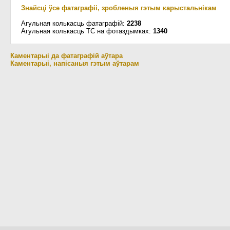
Знайсці ўсе фатаграфіі, зробленыя гэтым карыстальнікам
Агульная колькасць фатаграфій:
2238
Агульная колькасць ТС на фотаздымках:
1340
Каментарыі да фатаграфій аўтара
Каментарыі, напісаныя гэтым аўтарам