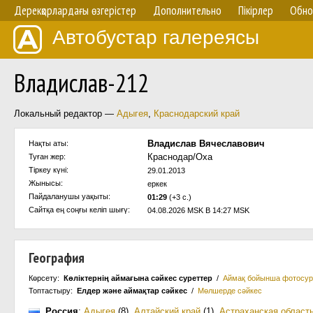
Дерекқорлардағы өзгерістер
Дополнительно
Пікірлер
Обно
Автобустар галереясы
Владислав-212
Локальный редактор —
Адыгея
,
Краснодарский край
Владислав Вячеславович
Нақты аты:
Краснодар/Оха
Туған жер:
Тіркеу күні:
29.01.2013
Жынысы:
еркек
Пайдаланушы уақыты:
01:29
(+3 с.)
Сайтқа ең соңғы келіп шығү:
04.08.2026 MSK В 14:27 MSK
География
Көрсету:
Көліктернің аймағына сәйкес суреттер
/
Аймақ бойынша фотосур
Топтастыру:
Елдер және аймақтар сәйкес
/
Мөлшерде сәйкес
Россия
:
Адыгея
(8)
,
Алтайский край
(1)
,
Астраханская област