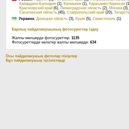
Кабардино-Балкария
(1)
,
Калмыкия
(1)
,
Карачаево-Черкесия
(1
Красноярский край
(6)
,
Ленинградская область
(2)
,
Москва
(3)
Сахалинская область
(45)
,
Ставропольский край
(20)
,
Татарст
Украина
:
Донецкая область
(3)
,
Крым
(5)
,
Севастополь
(1)
.
Барлық пайдаланушының фотосуреттер іздеу
Жалпы мөлшерде фотосуреттер:
1135
Фотосуреттерде көліктер жалпы мөлшерде:
634
Осы пайдаланушың фотолар пікірлер
Бұл пайдаланушың түсініктерді