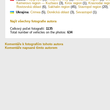
Kemerovo region — Kuzbass
(3)
,
Kirov region
(1)
,
Krasnodar regi
Rostovská oblast
(6)
,
Sakhalin region
(45)
,
Stavropol region
(20)
,
Ukrajina
:
Crimea
(5)
,
Doněcká oblast
(3)
,
Sevastopol
(1)
.
Najít všechny fotografie autora
Celkový počet fotografií:
1135
Total number of vehicles on the photos:
634
Komentáře k fotografiím tohoto autora
Komentáře napsané tímto autorem