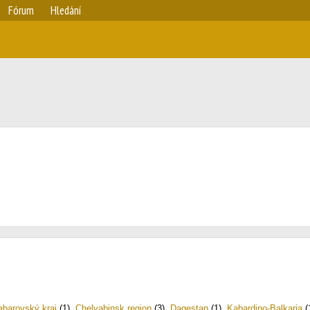
Fórum
Hledání
barovský kraj
(1)
,
Chelyabinsk region
(3)
,
Dagestan
(1)
,
Kabardino-Balkaria
(