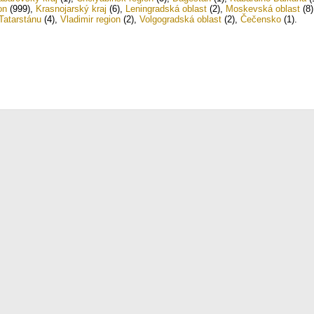
on
(999)
,
Krasnojarský kraj
(6)
,
Leningradská oblast
(2)
,
Moskevská oblast
(8)
Tatarstánu
(4)
,
Vladimir region
(2)
,
Volgogradská oblast
(2)
,
Čečensko
(1)
.