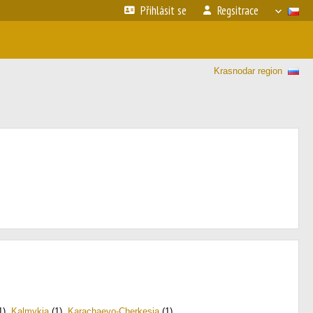
Přihlásit se
Regsitrace
Krasnodar region
1)
,
Kalmykia
(1)
,
Karachaevo-Cherkesia
(1)
,