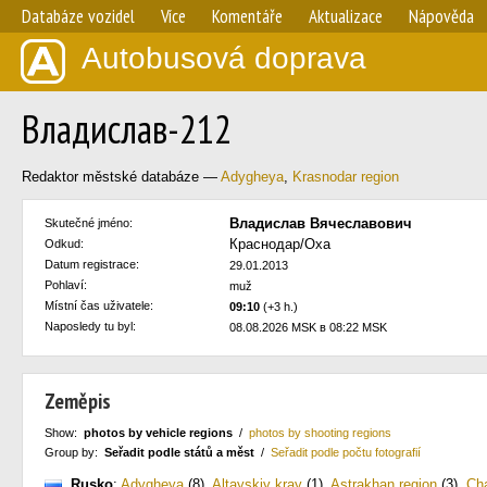
Databáze vozidel
Více
Komentáře
Aktualizace
Nápověda
Autobusová doprava
Владислав-212
Redaktor městské databáze —
Adygheya
,
Krasnodar region
Владислав Вячеславович
Skutečné jméno:
Краснодар/Оха
Odkud:
Datum registrace:
29.01.2013
Pohlaví:
muž
Místní čas uživatele:
09:10
(+3 h.)
Naposledy tu byl:
08.08.2026 MSK в 08:22 MSK
Zeměpis
Show:
photos by vehicle regions
/
photos by shooting regions
Group by:
Seřadit podle států a měst
/
Seřadit podle počtu fotografií
Rusko
:
Adygheya
(8)
,
Altayskiy kray
(1)
,
Astrakhan region
(3)
,
Cha