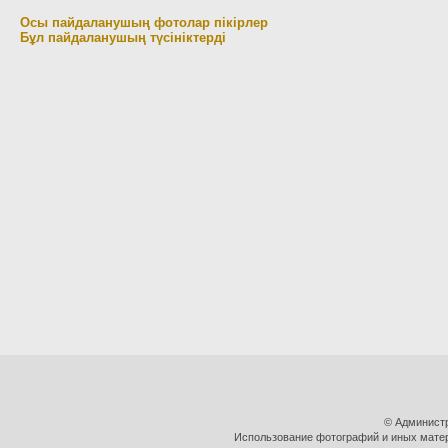
Осы пайдаланушың фотолар пікірлер
Бұл пайдаланушың түсініктерді
© Админист
Использование фотографий и иных матери