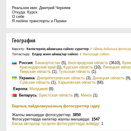
Реальное имя: Дмитрий Черняев
Откуда: Курск
О себе
Я люблю транспорты и Пазики
География
Көрсету:
Көліктернің аймағына сәйкес суреттер
/
Аймақ бойынша фотосур
Топтастыру:
Елдер және аймақтар сәйкес
/
Мөлшерде сәйкес
Россия
:
Башкортостан
(5)
,
Белгородская область
(3610)
,
Брян
Краснодарский край
(1)
,
Курская область
(10)
,
Липецкая облас
Тверская область
(1)
,
Тульская область
(1)
.
Украина
:
Днепропетровская область
(3)
,
Донецкая область
(9)
Сумская область
(1)
,
Харьковская область
(66)
.
Европа
:
Молдавия
(8)
.
Беларусь
:
Брестская область
(8)
,
Минск
(1)
.
Барлық пайдаланушының фотосуреттер іздеу
Жалпы мөлшерде фотосуреттер:
3850
Фотосуреттерде көліктер жалпы мөлшерде:
1547
Басқа авторлар түсірген фотосуреттерді жіберді
: 1