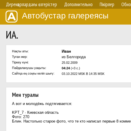
Дерекқорлардағы өзгерістер
Дополнительно
Пікірлер
Обно
Автобустар галереясы
ИА.
Иван
Нақты аты:
из Белгорода
Туған жер:
Тіркеу күні:
25.02.2009
Пайдаланушы уақыты:
04:24
(+3 с.)
Сайтқа ең соңғы келіп шығү:
03.10.2022 MSK В 14:35 MSK
Мен туралы
А вот и молодёжь подтягивается:
KPT_7 · Киевская область
Фото: 270
Блин. Настолько старое фото, что те кто написал первые 8 комме