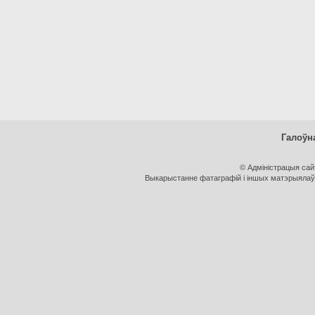
Галоўн
© Адміністрацыя са
Выкарыстанне фатаграфій і іншых матэрыялаў, 