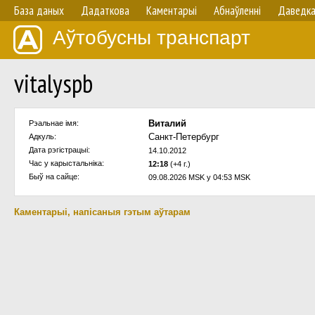
База даных
Дадаткова
Каментарыі
Абнаўленнi
Даведк
Аўтобусны транспарт
vitalyspb
Виталий
Рэальнае імя:
Санкт-Петербург
Адкуль:
Дата рэгістрацыі:
14.10.2012
Час у карыстальнiка:
12:18
(+4 г.)
Быў на сайце:
09.08.2026 MSK у 04:53 MSK
Каментарыі, напісаныя гэтым аўтарам