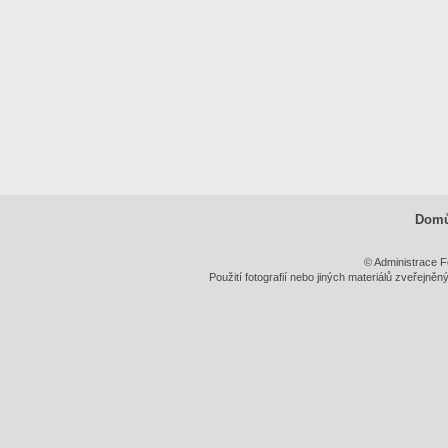
Dom
© Administrace F
Použití fotografií nebo jiných materiálů zveřejně