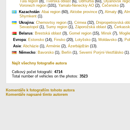
Tula region
(8)
,
Tverská oblast
(6)
,
Udmurtia
(60)
,
Ulyanovsk regi
Voronezh region
(101)
,
Yamalo-Neneckiy AO
(2)
,
Čečensko
(2)
.
Kazachstán
:
Abai region
(60)
,
Aktobe province
(7)
,
Almaty
(6)
,
Alm
Shymkent
(1)
.
Ukrajina
:
Chernovtsy region
(1)
,
Crimea
(32)
,
Dnipropetrovská obl
Sevastopol
(1)
,
Sumy region
(1)
,
Záporožská oblast
(2)
,
Čerkassk
Belarus
:
Brestská oblast
(3)
,
Gomel region
(15)
,
Minsk
(7)
,
Mogil
Evropa
:
Estonsko
(14)
,
Finsko
(20)
,
Lotyšsko
(1)
,
Moldavsko
(3)
,
Po
Asie
:
Abcházie
(1)
,
Arménie
(2)
,
Ázerbájdžán
(13)
.
Německo
:
Bavorsko
(1)
,
Berlín
(1)
,
Severní Porýní-Vestfálsko
(1)
.
Najít všechny fotografie autora
Celkový počet fotografií:
4714
Total number of vehicles on the photos:
3523
Komentáře k fotografiím tohoto autora
Komentáře napsané tímto autorem