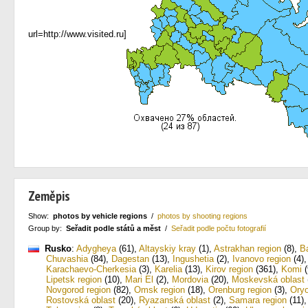
url=http://www.visited.ru]
Zeměpis
Show:
photos by vehicle regions
/
photos by shooting regions
Group by:
Seřadit podle států a měst
/
Seřadit podle počtu fotografií
Rusko
:
Adygheya
(61)
,
Altayskiy kray
(1)
,
Astrakhan region
(8)
,
B
Chuvashia
(84)
,
Dagestan
(13)
,
Ingushetia
(2)
,
Ivanovo region
(4)
Karachaevo-Cherkesia
(3)
,
Karelia
(13)
,
Kirov region
(361)
,
Komi
(
Lipetsk region
(10)
,
Mari El
(2)
,
Mordovia
(20)
,
Moskevská oblast
Novgorod region
(82)
,
Omsk region
(18)
,
Orenburg region
(3)
,
Oryo
Rostovská oblast
(20)
,
Ryazanská oblast
(2)
,
Samara region
(11)