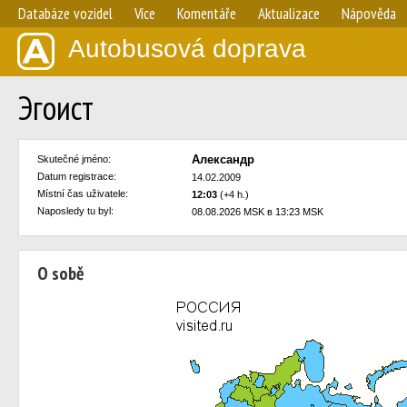
Databáze vozidel
Více
Komentáře
Aktualizace
Nápověda
Autobusová doprava
Эгоист
Александр
Skutečné jméno:
Datum registrace:
14.02.2009
Místní čas uživatele:
12:03
(+4 h.)
Naposledy tu byl:
08.08.2026 MSK в 13:23 MSK
O sobě