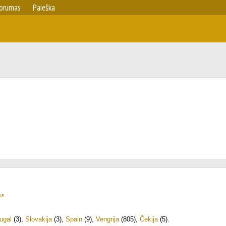
orumas
Paieška
us
ugal
(3)
,
Slovakija
(3)
,
Spain
(9)
,
Vengrija
(805)
,
Čekija
(5)
.