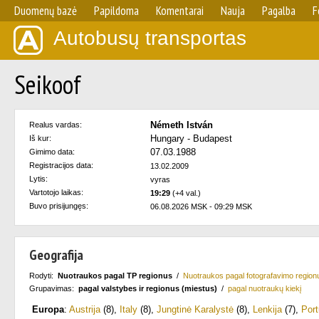
Duomenų bazė
Papildoma
Komentarai
Nauja
Pagalba
F
Autobusų transportas
Seikoof
Németh István
Realus vardas:
Hungary - Budapest
Iš kur:
07.03.1988
Gimimo data:
Registracijos data:
13.02.2009
Lytis:
vyras
Vartotojo laikas:
19:29
(+4 val.)
Buvo prisijungęs:
06.08.2026 MSK - 09:29 MSK
Geografija
Rodyti:
Nuotraukos pagal TP regionus
/
Nuotraukos pagal fotografavimo region
Grupavimas:
pagal valstybes ir regionus (miestus)
/
pagal nuotraukų kiekį
Europa
:
Austrija
(8)
,
Italy
(8)
,
Jungtinė Karalystė
(8)
,
Lenkija
(7)
,
Port