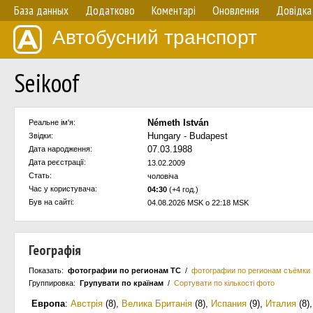
База данных
Додатково
Коментарі
Оновлення
Довідка
Автобусний транспорт
Seikoof
Németh István
Реальне ім'я:
Hungary - Budapest
Звідки:
07.03.1988
Дата народження:
Дата реєстрації:
13.02.2009
Стать:
чоловіча
Час у користувача:
04:30
(+4 год.)
Був на сайті:
04.08.2026 MSK о 22:18 MSK
Географія
Показать:
фотографии по регионам ТС
/
фотографии по регионам съёмки
Группировка:
Групувати по країнам
/
Сортувати по кількості фото
Европа
:
Австрія
(8)
,
Велика Британія
(8)
,
Испания
(9)
,
Италия
(8)