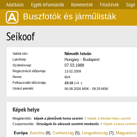
Adatbázis
Egyéb információk
Kommentek
Frissítések
Súgó
Buszfotók és járműlisták
Seikoof
Németh István
Valódi név:
Hungary - Budapest
Lakóhely:
07.03.1988
Születésnap:
Regisztráció időpontja:
13.02.2009
Neme:
férfi
Felhasználó időzónája:
23:10
(+4 -)
Utolsó jelenlét:
06.08.2026 MSK - 09:29 MSK
Képek helye
Megjelenítés:
képek a járművek hona szerint
/
képek a felvétel helye szerint
Csoportosítás:
Országok és városok szerinti rendezés
/
Képek száma szerinti
Európa
:
Ausztria
(8)
,
Csehország
(5)
,
Lengyelország
(7)
,
Magyarorsz