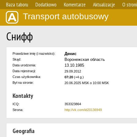
Baza taboru
Dodatkowo
Komentarze
Aktualizacje
O stron
Transport autobusowy
Снифф
Денис
Prawdziwe imię (i nazwisko):
Воронежская область
Skąd:
13.10.1985
Data urodzenia:
Data rejestracji:
29.09.2012
Czas użytkownika:
07:20
(+4 g.)
Był na stronie:
20.06.2025 MSK o 10:00 MSK
Kontakty
ICQ:
353323864
Strona:
http://vk.com/id20136949
Geografia