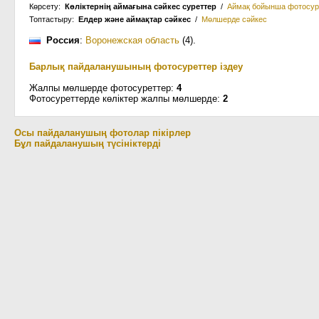
Көрсету:
Көліктернің аймағына сәйкес суреттер
/
Аймақ бойынша фотосур
Топтастыру:
Елдер және аймақтар сәйкес
/
Мөлшерде сәйкес
Россия
:
Воронежская область
(4)
.
Барлық пайдаланушының фотосуреттер іздеу
Жалпы мөлшерде фотосуреттер:
4
Фотосуреттерде көліктер жалпы мөлшерде:
2
Осы пайдаланушың фотолар пікірлер
Бұл пайдаланушың түсініктерді