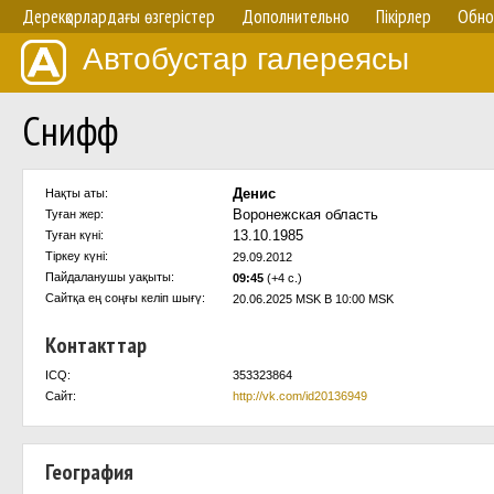
Дерекқорлардағы өзгерістер
Дополнительно
Пікірлер
Обно
Автобустар галереясы
Снифф
Денис
Нақты аты:
Воронежская область
Туған жер:
13.10.1985
Туған күні:
Тіркеу күні:
29.09.2012
Пайдаланушы уақыты:
09:45
(+4 с.)
Сайтқа ең соңғы келіп шығү:
20.06.2025 MSK В 10:00 MSK
Контакттар
ICQ:
353323864
Сайт:
http://vk.com/id20136949
География