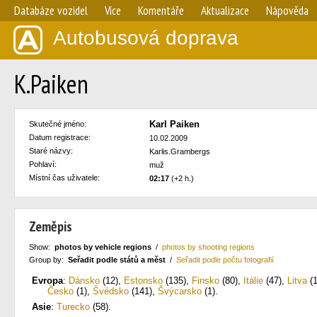
Databáze vozidel
Více
Komentáře
Aktualizace
Nápověda
Autobusová doprava
K.Paiken
Karl Paiken
Skutečné jméno:
Datum registrace:
10.02.2009
Staré názvy:
Karlis.Grambergs
Pohlaví:
muž
Místní čas uživatele:
02:17
(+2 h.)
Zeměpis
Show:
photos by vehicle regions
/
photos by shooting regions
Group by:
Seřadit podle států a měst
/
Seřadit podle počtu fotografií
Evropa
:
Dánsko
(12)
,
Estonsko
(135)
,
Finsko
(80)
,
Itálie
(47)
,
Litva
(1
Česko
(1)
,
Švédsko
(141)
,
Švýcarsko
(1)
.
Asie
:
Turecko
(58)
.