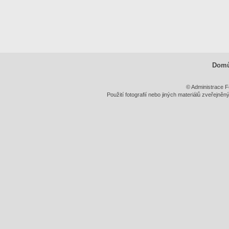
Dom
© Administrace F
Použití fotografií nebo jiných materiálů zveřejně