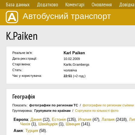
База данных
Додатково
Коментарі
Оновлення
Довідка
Автобусний транспорт
K.Paiken
Karl Paiken
Реальне ім'я:
Дата реєстрації:
10.02.2009
Старі імена:
Karlis.Grambergs
Стать:
чоловіча
Час у користувача:
22:51
(+2 год.)
Географія
Показать:
фотографии по регионам ТС
/
фотографии по регионам съёмки
Группировка:
Групувати по країнам
/
Сортувати по кількості фото
Европа
:
Дания
(12)
,
Естонія
(135)
,
Италия
(47)
,
Латвия
(2418)
,
Ли
Чехія
(1)
,
Швейцарія
(1)
,
Швеция
(141)
.
Азия
:
Турция
(58)
.