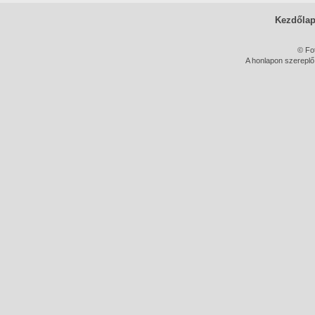
Kezdőla
© Fo
A honlapon szereplő 