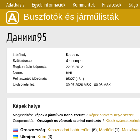
Adatbázis
Egyéb információk
Kommentek
Frissítések
Súgó
Buszfotók és járműlisták
Даниил95
Казань
Lakóhely:
4 января
Születésnap:
Regisztráció időpontja:
22.05.2012
Neme:
férfi
Felhasználó időzónája:
05:27
(+3 -)
Utolsó jelenlét:
30.07.2026 MSK - 00:03 MSK
Képek helye
Megjelenítés:
képek a járművek hona szerint
/
képek a felvétel helye szerint
Csoportosítás:
Országok és városok szerinti rendezés
/
Képek száma szerinti
Oroszország
:
Krasznodari határterület
(6)
,
Mariföld
(1)
,
Moszkvai 
Ukrajna
:
Krím
(3)
.