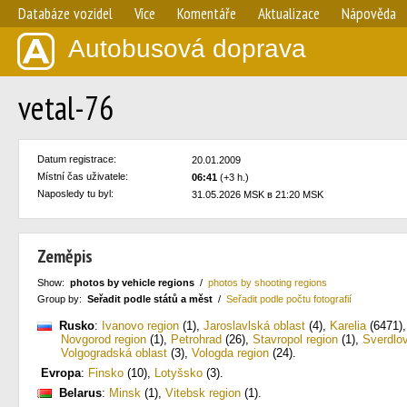
Databáze vozidel
Více
Komentáře
Aktualizace
Nápověda
Autobusová doprava
vetal-76
Datum registrace:
20.01.2009
Místní čas uživatele:
06:41
(+3 h.)
Naposledy tu byl:
31.05.2026 MSK в 21:20 MSK
Zeměpis
Show:
photos by vehicle regions
/
photos by shooting regions
Group by:
Seřadit podle států a měst
/
Seřadit podle počtu fotografií
Rusko
:
Ivanovo region
(1)
,
Jaroslavlská oblast
(4)
,
Karelia
(6471)
Novgorod region
(1)
,
Petrohrad
(26)
,
Stavropol region
(1)
,
Sverdlov
Volgogradská oblast
(3)
,
Vologda region
(24)
.
Evropa
:
Finsko
(10)
,
Lotyšsko
(3)
.
Belarus
:
Minsk
(1)
,
Vitebsk region
(1)
.