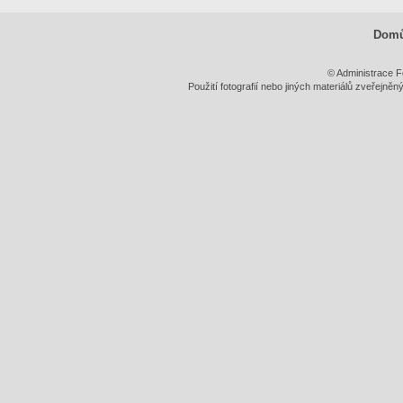
Dom
© Administrace F
Použití fotografií nebo jiných materiálů zveřejně