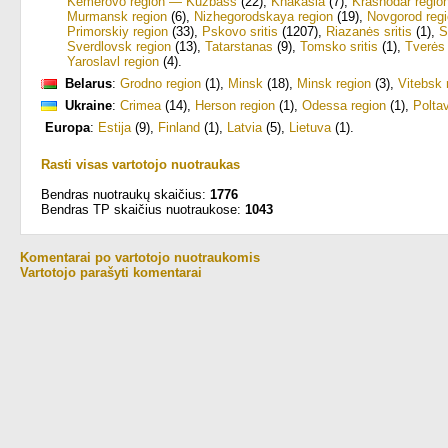
Kemerovo region — Kuzbass
(22)
,
Khakasia
(7)
,
Krasnodar regio
Murmansk region
(6)
,
Nizhegorodskaya region
(19)
,
Novgorod reg
Primorskiy region
(33)
,
Pskovo sritis
(1207)
,
Riazanės sritis
(1)
,
S
Sverdlovsk region
(13)
,
Tatarstanas
(9)
,
Tomsko sritis
(1)
,
Tverės
Yaroslavl region
(4)
.
Belarus
:
Grodno region
(1)
,
Minsk
(18)
,
Minsk region
(3)
,
Vitebsk 
Ukraine
:
Crimea
(14)
,
Herson region
(1)
,
Odessa region
(1)
,
Polta
Europa
:
Estija
(9)
,
Finland
(1)
,
Latvia
(5)
,
Lietuva
(1)
.
Rasti visas vartotojo nuotraukas
Bendras nuotraukų skaičius:
1776
Bendras TP skaičius nuotraukose:
1043
Komentarai po vartotojo nuotraukomis
Vartotojo parašyti komentarai