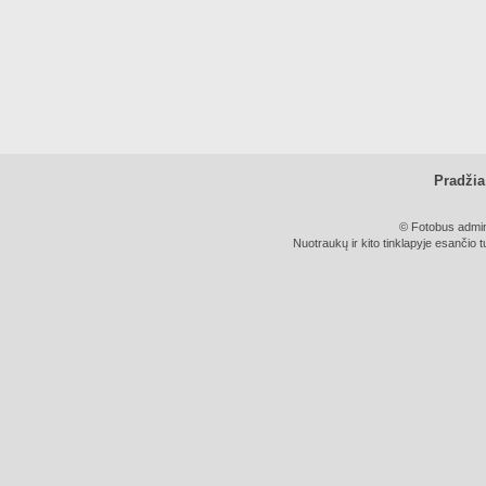
Pradžia
© Fotobus admini
Nuotraukų ir kito tinklapyje esančio t