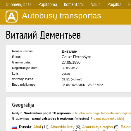
Duomenų bazė
Papildoma
Komentarai
Nauja
Pagalba
F
Autobusų transportas
Виталий Дементьев
Виталий
Realus vardas:
Санкт-Петербург
Iš kur:
27.05.1990
Gimimo data:
Registracijos data:
06.05.2012
Lytis:
vyras
Vartotojo laikas:
09:51
(+3 val.)
Buvo prisijungęs:
03.08.2026 MSK - 23:27 MSK
Geografija
Rodyti:
Nuotraukos pagal TP regionus
/
Nuotraukos pagal fotografavimo region
Grupavimas:
pagal valstybes ir regionus (miestus)
/
pagal nuotraukų kiekį
Russia
:
Altai
(11)
,
Altayskiy kray
(6)
,
Amurskaya region
(5)
,
Belgo