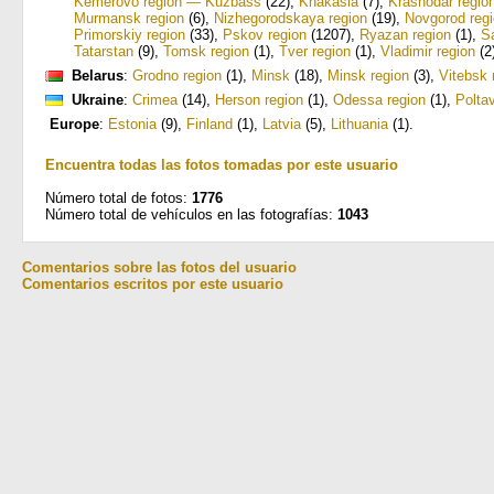
Kemerovo region — Kuzbass
(22)
,
Khakasia
(7)
,
Krasnodar regio
Murmansk region
(6)
,
Nizhegorodskaya region
(19)
,
Novgorod reg
Primorskiy region
(33)
,
Pskov region
(1207)
,
Ryazan region
(1)
,
S
Tatarstan
(9)
,
Tomsk region
(1)
,
Tver region
(1)
,
Vladimir region
(2
Belarus
:
Grodno region
(1)
,
Minsk
(18)
,
Minsk region
(3)
,
Vitebsk 
Ukraine
:
Crimea
(14)
,
Herson region
(1)
,
Odessa region
(1)
,
Polta
Europe
:
Estonia
(9)
,
Finland
(1)
,
Latvia
(5)
,
Lithuania
(1)
.
Encuentra todas las fotos tomadas por este usuario
Número total de fotos:
1776
Número total de vehículos en las fotografías:
1043
Comentarios sobre las fotos del usuario
Comentarios escritos por este usuario