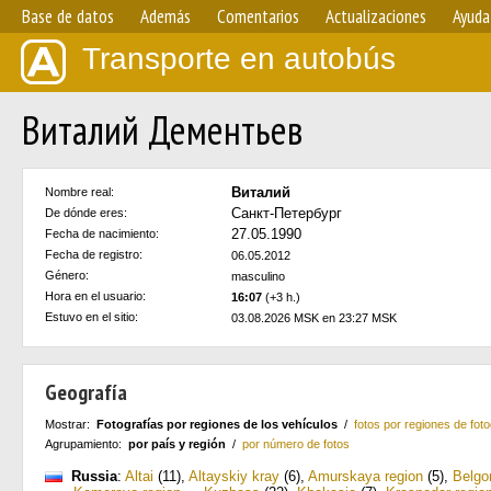
Base de datos
Además
Comentarios
Actualizaciones
Ayuda
Transporte en autobús
Виталий Дементьев
Виталий
Nombre real:
Санкт-Петербург
De dónde eres:
27.05.1990
Fecha de nacimiento:
Fecha de registro:
06.05.2012
Género:
masculino
Hora en el usuario:
16:07
(+3 h.)
Estuvo en el sitio:
03.08.2026 MSK en 23:27 MSK
Geografía
Mostrar:
Fotografías por regiones de los vehículos
/
fotos por regiones de foto
Agrupamiento:
por país y región
/
por número de fotos
Russia
:
Altai
(11)
,
Altayskiy kray
(6)
,
Amurskaya region
(5)
,
Belgo