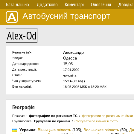
База данных
Додатково
Коментарі
Оновлення
Довідка
Автобусний транспорт
Alex-Od
Александр
Реальне ім'я:
Одесса
Звідки:
15,06
Дата народження:
Дата реєстрації:
17.01.2009
Стать:
чоловіча
Час у користувача:
15:14
(+3 год.)
Був на сайті:
18.05.2025 MSK о 18:20 MSK
Географія
Показать:
фотографии по регионам ТС
/
фотографии по регионам съёмки
Группировка:
Групувати по країнам
/
Сортувати по кількості фото
Украина
:
Вiнницька область
(195)
,
Волынская область
(59)
,
Дн