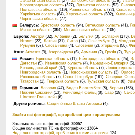
Закарпатская область
(27)
,
Запорожская область
(179)
,
Ивано
Кіровоградська область
(327)
,
Луганская область
(52)
,
Львовс
Полтавська область
(119)
,
Ровненская область
(72)
,
Севастоп
Харківська область
(84)
,
Херсонська область
(602)
,
Хмельниць
Чернігівська область
(77)
.
Беларусь
:
Брестская область
(94)
,
Витебская область
(41)
,
Го
Минская область
(394)
,
Могильовська область
(105)
.
Европа
:
Австрія
(32)
,
Албания
(2)
,
Бельгия
(3)
,
Болгария
(173)
,
В
Италия
(22)
,
Латвия
(31)
,
Литва
(14)
,
Люксембург
(1)
,
Молдова
Румунія
(67)
,
Словаччина
(4)
,
Словения
(2)
,
Угорщина
(58)
,
Фи
Азия
:
Абхазия
(3)
,
Азербайджан
(6)
,
Армения
(2)
,
Грузія
(2)
,
Турци
Россия
:
Брянская область
(11)
,
Бє́лгородська о́бласть
(25)
,
Вл
Дагестан
(5)
,
Ивановская область
(4)
,
Кабардино-Балкария
(5)
Краснодарский край
(37)
,
Курська область
(7)
,
Ленінградська 
Новгородская область
(1)
,
Новосибирская область
(3)
,
Орловс
Рязанська область
(7)
,
Санкт-Петербург
(161)
,
Северная Осет
Татарстан
(1)
,
Тверська область
(6)
,
Тульская область
(8)
,
Удм
Германия
:
Бавария
(47)
,
Баден-Вюртемберг
(8)
,
Берлин
(163)
Нижняя Саксония
(13)
,
Рейнланд-Пфальц
(8)
,
Саар
(19)
,
Саксо
Шлезвиг-Гольштейн
(6)
.
Другие регионы
:
Соединённые Штаты Америки
(4)
.
Знайти всі фотографії, що зроблені цим користувачем
Загальна кількість фотографій:
30057
Общее количество ТС на фотографиях:
13864
Надіслано фотографій, зроблених іншими авторами
: 124