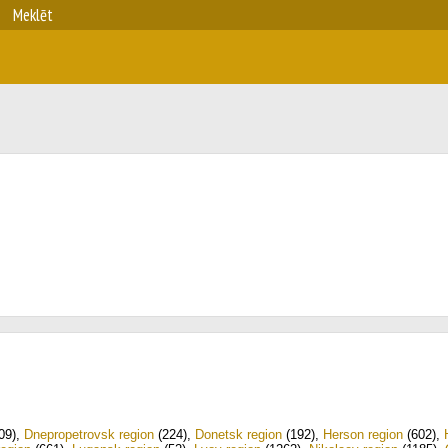
Meklēt
09)
,
Dnepropetrovsk region
(224)
,
Donetsk region
(192)
,
Herson region
(602)
,