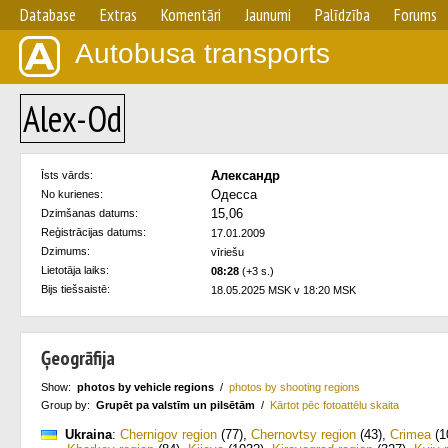
Database
Extras
Komentāri
Jaunumi
Palīdzība
Forums
Autobusa transports
Alex-Od
Александр
Īsts vārds:
Одесса
No kurienes:
15,06
Dzimšanas datums:
Reģistrācijas datums:
17.01.2009
Dzimums:
vīriešu
Lietotāja laiks:
08:28
(+3 s.)
Bijs tiešsaistē:
18.05.2025 MSK v 18:20 MSK
Ģeogrāfija
Show:
photos by vehicle regions
/
photos by shooting regions
Group by:
Grupēt pa valstīm un pilsētām
/
Kārtot pēc fotoattēlu skaita
Ukraina
:
Chernigov region
(77)
,
Chernovtsy region
(43)
,
Crimea
(1