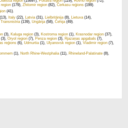
Odessa region
(15897)
,
Poltava region
(119)
,
Rovno region
(72)
,
 region
(179)
,
Zhitomir region
(82)
,
Čerkasu reģions
(199)
.
gion
(41)
.
(13)
,
Italy
(22)
,
Latvia
(31)
,
Lielbritānija
(8)
,
Lietuva
(14)
,
,
Transnistria
(139)
,
Ungārija
(58)
,
Čehija
(49)
.
on
(3)
,
Kaluga region
(3)
,
Kostroma region
(1)
,
Krasnodar region
(37)
,
(3)
,
Oryol region
(7)
,
Penza region
(3)
,
Rjazaņas apgabals
(7)
,
as reģions
(6)
,
Udmurtia
(1)
,
Ulyanovsk region
(1)
,
Vladimir region
(7)
,
pommern
(1)
,
North Rhine-Westphalia
(11)
,
Rhineland-Palatinate
(8)
,