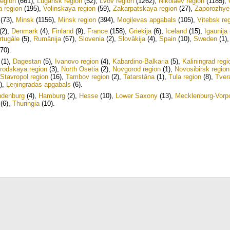
region
(661)
,
Lugansk region
(52)
,
Lvov region
(1262)
,
Nikolaev region
(1185)
,
a region
(195)
,
Volinskaya region
(59)
,
Zakarpatskaya region
(27)
,
Zaporozhye
(73)
,
Minsk
(1156)
,
Minsk region
(394)
,
Mogiļevas apgabals
(105)
,
Vitebsk re
(2)
,
Denmark
(4)
,
Finland
(9)
,
France
(158)
,
Grieķija
(6)
,
Iceland
(15)
,
Igaunija
rtugāle
(5)
,
Rumānija
(67)
,
Slovenia
(2)
,
Slovākija
(4)
,
Spain
(10)
,
Sweden
(1)
70)
.
(1)
,
Dagestan
(5)
,
Ivanovo region
(4)
,
Kabardino-Balkaria
(5)
,
Kaliningrad regi
rodskaya region
(3)
,
North Osetia
(2)
,
Novgorod region
(1)
,
Novosibirsk region
Stavropol region
(16)
,
Tambov region
(2)
,
Tatarstāna
(1)
,
Tula region
(8)
,
Tver
)
,
Ļeņingradas apgabals
(6)
.
ndenburg
(4)
,
Hamburg
(2)
,
Hesse
(10)
,
Lower Saxony
(13)
,
Mecklenburg-Vor
(6)
,
Thuringia
(10)
.