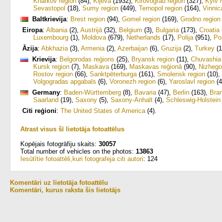
Kharkov region
(84)
,
Kijeva
(1932)
,
Kirovograd region
(327)
,
Kyiv 
Sevastopol
(18)
,
Sumy region
(449)
,
Ternopol region
(164)
,
Vinnic
Baltkrievija
:
Brest region
(94)
,
Gomel region
(169)
,
Grodno region
Eiropa
:
Albania
(2)
,
Austrijā
(32)
,
Belgium
(3)
,
Bulgaria
(173)
,
Croatia
Luxembourg
(1)
,
Moldova
(679)
,
Netherlands
(17)
,
Polija
(951)
,
Po
Āzija
:
Abkhazia
(3)
,
Armenia
(2)
,
Azerbaijan
(6)
,
Gruzija
(2)
,
Turkey
(1
Krievija
:
Belgorodas reģions
(25)
,
Bryansk region
(11)
,
Chuvashia
Kursk region
(7)
,
Maskava
(169)
,
Maskavas reģionā
(90)
,
Nizhego
Rostov region
(66)
,
Sanktpēterburga
(161)
,
Smolensk region
(10)
,
Volgogradas apgabals
(6)
,
Voronezh region
(6)
,
Yaroslavl region
(4
Germany
:
Baden-Württemberg
(8)
,
Bavaria
(47)
,
Berlin
(163)
,
Bra
Saarland
(19)
,
Saxony
(5)
,
Saxony-Anhalt
(4)
,
Schleswig-Holstein
Citi reģioni
:
The United States of America
(4)
.
Atrast visus šī lietotāja fotoattēlus
Kopējais fotogrāfiju skaits:
30057
Total number of vehicles on the photos:
13863
Iesūtītie fotoattēli,kuri fotografeja citi autori
: 124
Komentāri uz lietotāja fotoattēlu
Komentāri, kurus raksta šis lietotājs