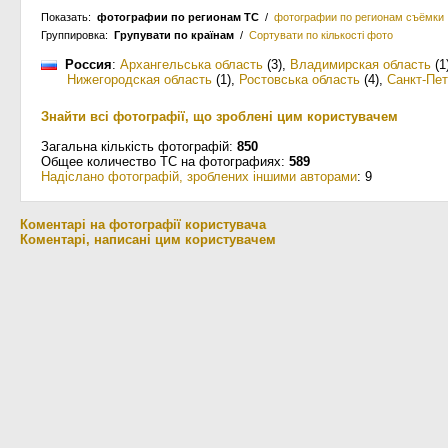
Показать:
фотографии по регионам ТС
/
фотографии по регионам съёмки
Группировка:
Групувати по країнам
/
Сортувати по кількості фото
Россия
:
Архангельська область
(3)
,
Владимирская область
(1
Нижегородская область
(1)
,
Ростовська область
(4)
,
Санкт-Пет
Знайти всі фотографії, що зроблені цим користувачем
Загальна кількість фотографій:
850
Общее количество ТС на фотографиях:
589
Надіслано фотографій, зроблених іншими авторами
: 9
Коментарі на фотографії користувача
Коментарі, написані цим користувачем