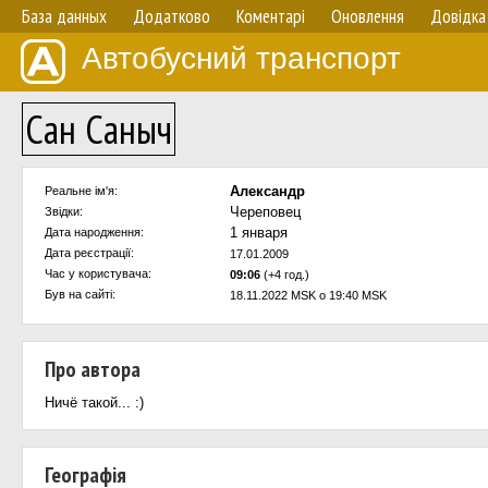
База данных
Додатково
Коментарі
Оновлення
Довідка
Автобусний транспорт
Сан Саныч
Александр
Реальне ім'я:
Череповец
Звідки:
1 января
Дата народження:
Дата реєстрації:
17.01.2009
Час у користувача:
09:06
(+4 год.)
Був на сайті:
18.11.2022 MSK о 19:40 MSK
Про автора
Ничё такой... :)
Географія