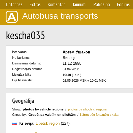
Database
Extras
Komentāri
Jaunumi
Palīdzība
Forums
Autobusa transports
kescha035
Артём Ушаков
Īsts vārds:
Липецк
No kurienes:
11.12 1998
Dzimšanas datums:
Reģistrācijas datums:
01.04.2012
Lietotāja laiks:
10:40
(+4 s.)
Bijs tiešsaistē:
02.05.2026 MSK v 10:01 MSK
Ģeogrāfija
Show:
photos by vehicle regions
/
photos by shooting regions
Group by:
Grupēt pa valstīm un pilsētām
/
Kārtot pēc fotoattēlu skaita
Krievija
:
Lipetsk region
(127)
.