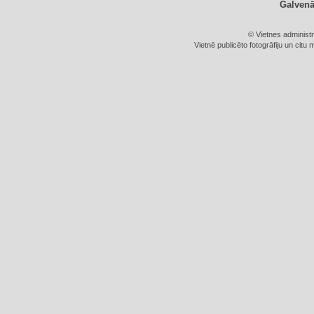
Galven
© Vietnes administ
Vietnē publicēto fotogrāfiju un citu 