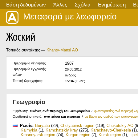
Βάση δεδομένων
Άλλες
Σχόλια
Ενημέρωση
Β
Μεταφορά με λεωφορείο
Жоский
Τοπικός συντάκτης —
Khanty-Mansi AO
1987
Ημερομηνία γέννησης:
Ημερομηνία εγγραφής:
26.03.2012
Φύλο:
άνδρας
Τοπική ώρα χρήστη:
15:34
(+5 hr.)
Γεωγραφία
Εμφάνιση:
εικόνες ανά περιοχή του λεωφορείου
/
φωτογραφίες ανά περιοχή λ
Ομαδοποίηση κατά:
ανά χώρα και περιοχή
/
με βάση τον αριθμό των φωτογραφ
Ρωσία
:
Buryatia
(29)
,
Chelyabinsk region
(119)
,
Chukotskiy AO
(6
Kalmykia
(1)
,
Kamchatskiy kray
(275)
,
Karachaevo-Cherkesia
(1)
Krasnoyarsk region
(74)
,
Kurgan region
(7)
,
Kursk region
(1)
,
Lipe