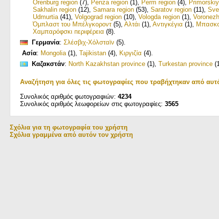
Orenburg region
(7)
,
Penza region
(1)
,
Perm region
(4)
,
Primorskiy
Sakhalin region
(12)
,
Samara region
(53)
,
Saratov region
(11)
,
Sve
Udmurtia
(41)
,
Volgograd region
(10)
,
Vologda region
(1)
,
Voronezh
Όμπλαστ του Μπέλγκοροντ
(5)
,
Αλτάι
(1)
,
Αντιγκέγια
(1)
,
Μπασκο
Χαμπαρόφσκι пεριφέρεια
(8)
.
Γερμανία
:
Σλέσβιχ-Χόλσταϊν
(5)
.
Ασία
:
Mongolia
(1)
,
Tajikistan
(4)
,
Κιργιζία
(4)
.
Καζακστάν
:
North Kazakhstan province
(1)
,
Turkestan province
(1
Αναζήτηση για όλες τις φωτογραφίες που τραβήχτηκαν από αυτ
Συνολικός αριθμός φωτογραφιών:
4234
Συνολικός αριθμός λεωφορείων στις φωτογραφίες:
3565
Σχόλια για τη φωτογραφία του χρήστη
Σχόλια γραμμένα από αυτόν τον χρήστη