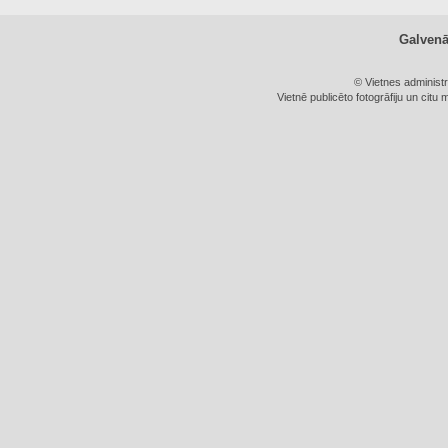
Galven
© Vietnes administ
Vietnē publicēto fotogrāfiju un citu 