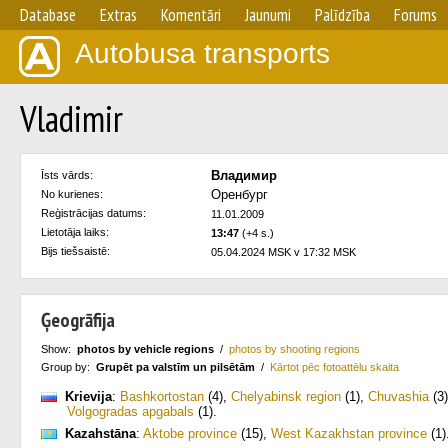
Database
Extras
Komentāri
Jaunumi
Palīdzība
Forums
Autobusa transports
Vladimir
Владимир
Īsts vārds:
Оренбург
No kurienes:
Reģistrācijas datums:
11.01.2009
Lietotāja laiks:
13:47
(+4 s.)
Bijs tiešsaistē:
05.04.2024 MSK v 17:32 MSK
Ģeogrāfija
Show:
photos by vehicle regions
/
photos by shooting regions
Group by:
Grupēt pa valstīm un pilsētām
/
Kārtot pēc fotoattēlu skaita
Krievija
:
Bashkortostan
(4)
,
Chelyabinsk region
(1)
,
Chuvashia
(3)
Volgogradas apgabals
(1)
.
Kazahstāna
:
Aktobe province
(15)
,
West Kazakhstan province
(1)