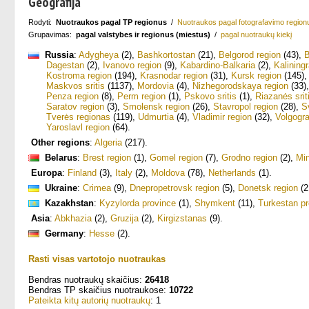
Geografija
Rodyti:
Nuotraukos pagal TP regionus
/
Nuotraukos pagal fotografavimo region
Grupavimas:
pagal valstybes ir regionus (miestus)
/
pagal nuotraukų kiekį
Russia
:
Adygheya
(2)
,
Bashkortostan
(21)
,
Belgorod region
(43)
,
B
Dagestan
(2)
,
Ivanovo region
(9)
,
Kabardino-Balkaria
(2)
,
Kalining
Kostroma region
(194)
,
Krasnodar region
(31)
,
Kursk region
(145)
Maskvos sritis
(1137)
,
Mordovia
(4)
,
Nizhegorodskaya region
(33)
Penza region
(8)
,
Perm region
(1)
,
Pskovo sritis
(1)
,
Riazanės srit
Saratov region
(3)
,
Smolensk region
(26)
,
Stavropol region
(28)
,
S
Tverės regionas
(119)
,
Udmurtia
(4)
,
Vladimir region
(32)
,
Volgogra
Yaroslavl region
(64)
.
Other regions
:
Algeria
(217)
.
Belarus
:
Brest region
(1)
,
Gomel region
(7)
,
Grodno region
(2)
,
Mi
Europa
:
Finland
(3)
,
Italy
(2)
,
Moldova
(78)
,
Netherlands
(1)
.
Ukraine
:
Crimea
(9)
,
Dnepropetrovsk region
(5)
,
Donetsk region
(2
Kazakhstan
:
Kyzylorda province
(1)
,
Shymkent
(11)
,
Turkestan pr
Asia
:
Abkhazia
(2)
,
Gruzija
(2)
,
Kirgizstanas
(9)
.
Germany
:
Hesse
(2)
.
Rasti visas vartotojo nuotraukas
Bendras nuotraukų skaičius:
26418
Bendras TP skaičius nuotraukose:
10722
Pateikta kitų autorių nuotraukų
: 1