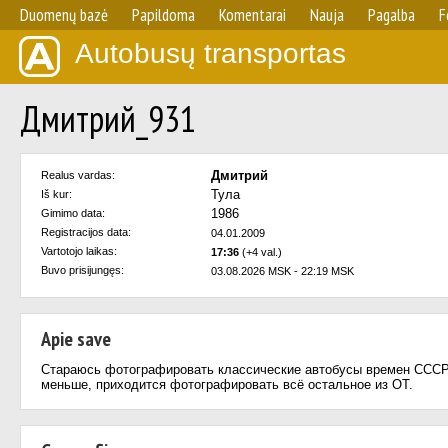
Duomenų bazė
Papildoma
Komentarai
Nauja
Pagalba
F
Autobusų transportas
Дмитрий_931
Дмитрий
Realus vardas:
Тула
Iš kur:
1986
Gimimo data:
Registracijos data:
04.01.2009
Vartotojo laikas:
17:36
(+4 val.)
Buvo prisijungęs:
03.08.2026 MSK - 22:19 MSK
Apie save
Стараюсь фотографировать классические автобусы времен СССР, в 
меньше, приходится фотографировать всё остальное из ОТ.