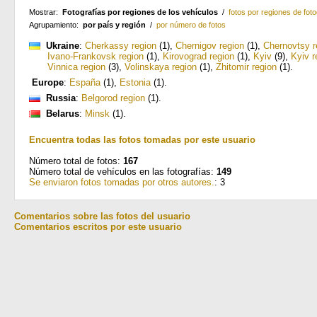
Mostrar:
Fotografías por regiones de los vehículos
/
fotos por regiones de foto
Agrupamiento:
por país y región
/
por número de fotos
Ukraine
:
Cherkassy region
(1)
,
Chernigov region
(1)
,
Chernovtsy r
Ivano-Frankovsk region
(1)
,
Kirovograd region
(1)
,
Kyiv
(9)
,
Kyiv r
Vinnica region
(3)
,
Volinskaya region
(1)
,
Zhitomir region
(1)
.
Europe
:
España
(1)
,
Estonia
(1)
.
Russia
:
Belgorod region
(1)
.
Belarus
:
Minsk
(1)
.
Encuentra todas las fotos tomadas por este usuario
Número total de fotos:
167
Número total de vehículos en las fotografías:
149
Se enviaron fotos tomadas por otros autores.
: 3
Comentarios sobre las fotos del usuario
Comentarios escritos por este usuario