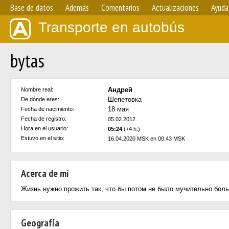
Base de datos
Además
Comentarios
Actualizaciones
Ayuda
Transporte en autobús
bytas
Андрей
Nombre real:
Шепетовка
De dónde eres:
18 мая
Fecha de nacimiento:
Fecha de registro:
05.02.2012
Hora en el usuario:
05:24
(+4 h.)
Estuvo en el sitio:
16.04.2020 MSK en 00:43 MSK
Acerca de mí
Жизнь нужно прожить так, что бы потом не было мучительно боль
Geografía