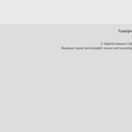
Галоўн
© Адміністрацыя са
Выкарыстанне фатаграфій і іншых матэрыялаў, 