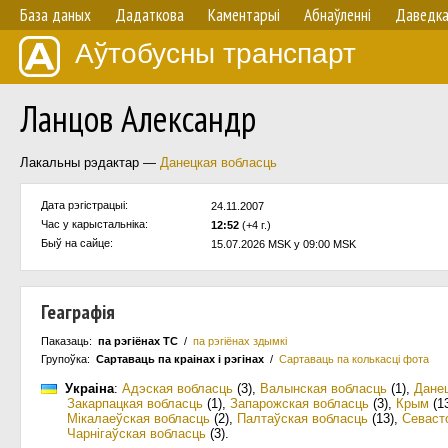
База даных
Дадаткова
Каментарыі
Абнаўленнi
Даведк
Аўтобусны транспарт
Ланцов Александр
Лакальны рэдактар —
Данецкая вобласць
Дата рэгістрацыі:
24.11.2007
Час у карыстальнiка:
12:52
(+4 г.)
Быў на сайце:
15.07.2026 MSK у 09:00 MSK
Геаграфія
Паказаць:
па рэгіёнах ТС
/
па рэгіёнах здымкі
Групоўка:
Сартаваць па краiнах i рэгінах
/
Сартаваць па колькасцi фота
Украіна
:
Адэская вобласць
(3)
,
Валынская вобласць
(1)
,
Дане
Закарпацкая вобласць
(1)
,
Запарожская вобласць
(3)
,
Крым
(1
Мікалаеўская вобласць
(2)
,
Палтаўская вобласць
(13)
,
Севаст
Чарнігаўская вобласць
(3)
.