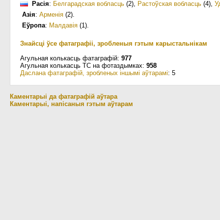
Расія
:
Белгарадская вобласць
(2)
,
Растоўская вобласць
(4)
,
У
Азія
:
Арменія
(2)
.
Еўропа
:
Малдавія
(1)
.
Знайсці ўсе фатаграфіі, зробленыя гэтым карыстальнікам
Агульная колькасць фатаграфій:
977
Агульная колькасць ТС на фотаздымках:
958
Даслана фатаграфій, зробленых іншымі аўтарамі
: 5
Каментарыі да фатаграфій аўтара
Каментарыі, напісаныя гэтым аўтарам