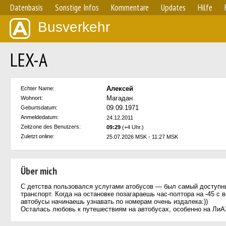
Datenbasis
Sonstige Infos
Kommentare
Updates
Hilfe
Busverkehr
LEX-A
Алексей
Echter Name:
Магадан
Wohnort:
09.09.1971
Geburtsdatum:
Anmeldedatum:
24.12.2011
Zeitzone des Benutzers:
09:29
(+4 Uhr.)
Zuletzt online:
25.07.2026 MSK - 11:27 MSK
Über mich
С детства пользовался услугами атобусов — был самый доступн
транспорт. Когда на остановке позагараешь час-полтора на -45 с 
автобусы начинаешь узнавать по номерам очень издалека:))
Осталась любовь к путешествиям на автобусах, особенно на ЛиАЗ