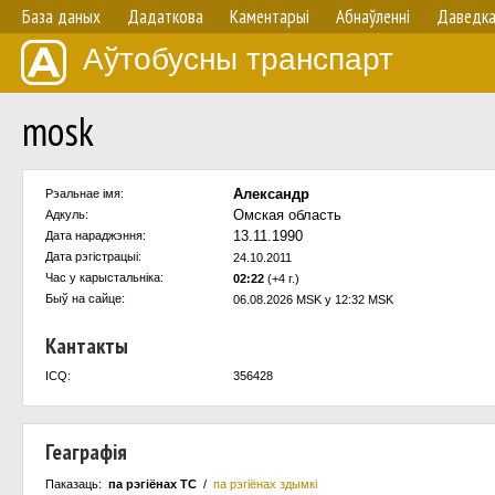
База даных
Дадаткова
Каментарыі
Абнаўленнi
Даведк
Аўтобусны транспарт
mosk
Александр
Рэальнае імя:
Омская область
Адкуль:
13.11.1990
Дата нараджэння:
Дата рэгістрацыі:
24.10.2011
Час у карыстальнiка:
02:22
(+4 г.)
Быў на сайце:
06.08.2026 MSK у 12:32 MSK
Кантакты
ICQ:
356428
Геаграфія
Паказаць:
па рэгіёнах ТС
/
па рэгіёнах здымкі