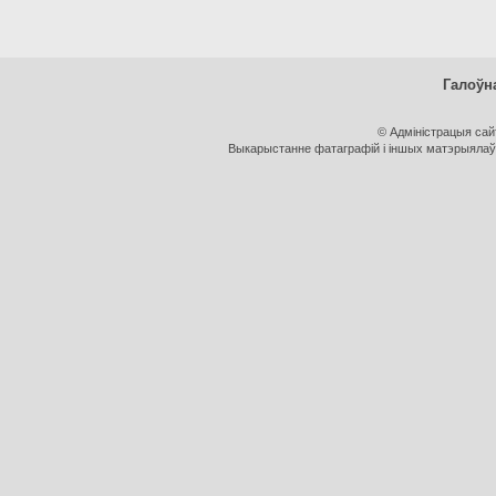
Галоўн
© Адміністрацыя са
Выкарыстанне фатаграфій і іншых матэрыялаў, 