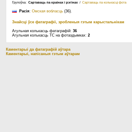
Групоўка:
Сартаваць па краiнах i рэгінах
/
Сартаваць па колькасцi фота
Расія
:
Омская вобласць
(36)
.
Знайсці ўсе фатаграфіі, зробленыя гэтым карыстальнікам
Агульная колькасць фатаграфій:
36
Агульная колькасць ТС на фотаздымках:
2
Каментарыі да фатаграфій аўтара
Каментарыі, напісаныя гэтым аўтарам