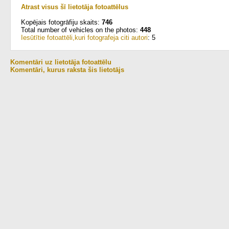
Atrast visus šī lietotāja fotoattēlus
Kopējais fotogrāfiju skaits:
746
Total number of vehicles on the photos:
448
Iesūtītie fotoattēli,kuri fotografeja citi autori
: 5
Komentāri uz lietotāja fotoattēlu
Komentāri, kurus raksta šis lietotājs