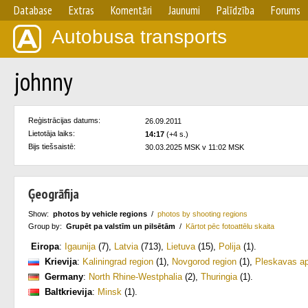
Database
Extras
Komentāri
Jaunumi
Palīdzība
Forums
Autobusa transports
johnny
Reģistrācijas datums:
26.09.2011
Lietotāja laiks:
14:17
(+4 s.)
Bijs tiešsaistē:
30.03.2025 MSK v 11:02 MSK
Ģeogrāfija
Show:
photos by vehicle regions
/
photos by shooting regions
Group by:
Grupēt pa valstīm un pilsētām
/
Kārtot pēc fotoattēlu skaita
Eiropa
:
Igaunija
(7)
,
Latvia
(713)
,
Lietuva
(15)
,
Polija
(1)
.
Krievija
:
Kaliningrad region
(1)
,
Novgorod region
(1)
,
Pleskavas a
Germany
:
North Rhine-Westphalia
(2)
,
Thuringia
(1)
.
Baltkrievija
:
Minsk
(1)
.