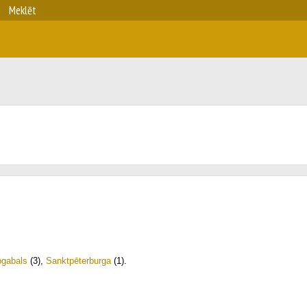
Meklēt
pgabals
(3)
,
Sanktpēterburga
(1)
.