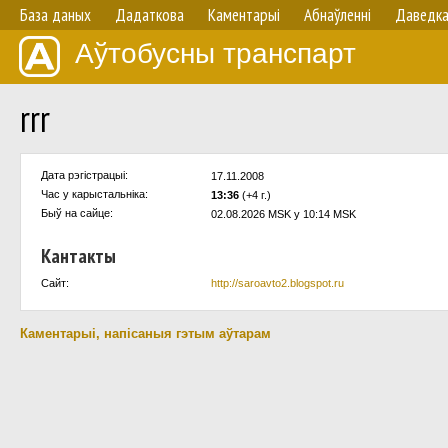
База даных
Дадаткова
Каментарыі
Абнаўленнi
Даведк
Аўтобусны транспарт
rrr
Дата рэгістрацыі:
17.11.2008
Час у карыстальнiка:
13:36
(+4 г.)
Быў на сайце:
02.08.2026 MSK у 10:14 MSK
Кантакты
Сайт:
http://saroavto2.blogspot.ru
Каментарыі, напісаныя гэтым аўтарам