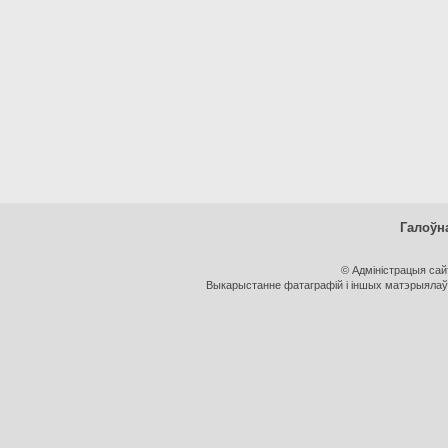
Галоўн
© Адміністрацыя са
Выкарыстанне фатаграфій і іншых матэрыялаў, 