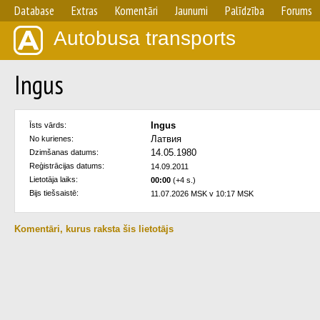
Database
Extras
Komentāri
Jaunumi
Palīdzība
Forums
Autobusa transports
Ingus
Ingus
Īsts vārds:
Латвия
No kurienes:
14.05.1980
Dzimšanas datums:
Reģistrācijas datums:
14.09.2011
Lietotāja laiks:
00:00
(+4 s.)
Bijs tiešsaistē:
11.07.2026 MSK v 10:17 MSK
Komentāri, kurus raksta šis lietotājs