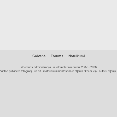
Galvenā
Forums
Noteikumi
© Vietnes administrācija un fotomateriālu autori, 2007—2026
Vietnē publicēto fotogrāfiju un citu materiālu izmantošana ir atļauta tikai ar viņu autoru atļauju.