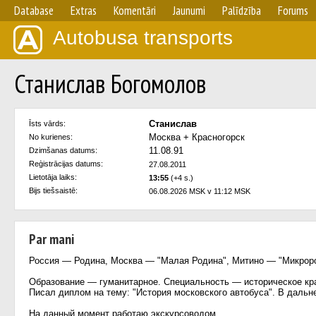
Database
Extras
Komentāri
Jaunumi
Palīdzība
Forums
Autobusa transports
Станислав Богомолов
Станислав
Īsts vārds:
Москва + Красногорск
No kurienes:
11.08.91
Dzimšanas datums:
Reģistrācijas datums:
27.08.2011
Lietotāja laiks:
13:55
(+4 s.)
Bijs tiešsaistē:
06.08.2026 MSK v 11:12 MSK
Par mani
Россия — Родина, Москва — "Малая Родина", Митино — "Микрор
Образование — гуманитарное. Специальность — историческое кр
Писал диплом на тему: "История московского автобуса". В даль
На данный момент работаю экскурсоводом.