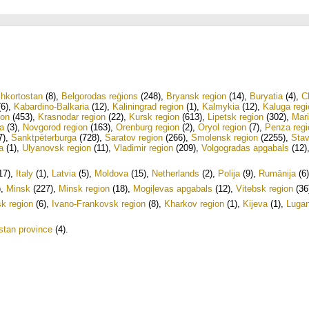
hkortostan
(8)
,
Belgorodas reģions
(248)
,
Bryansk region
(14)
,
Buryatia
(4)
,
C
6)
,
Kabardino-Balkaria
(12)
,
Kaliningrad region
(1)
,
Kalmykia
(12)
,
Kaluga regi
ion
(453)
,
Krasnodar region
(22)
,
Kursk region
(613)
,
Lipetsk region
(302)
,
Mari
a
(3)
,
Novgorod region
(163)
,
Orenburg region
(2)
,
Oryol region
(7)
,
Penza regi
7)
,
Sanktpēterburga
(728)
,
Saratov region
(266)
,
Smolensk region
(2255)
,
Stav
a
(1)
,
Ulyanovsk region
(11)
,
Vladimir region
(209)
,
Volgogradas apgabals
(12)
17)
,
Italy
(1)
,
Latvia
(5)
,
Moldova
(15)
,
Netherlands
(2)
,
Polija
(9)
,
Rumānija
(6)
)
,
Minsk
(227)
,
Minsk region
(18)
,
Mogiļevas apgabals
(12)
,
Vitebsk region
(36
k region
(6)
,
Ivano-Frankovsk region
(8)
,
Kharkov region
(1)
,
Kijeva
(1)
,
Lugan
tan province
(4)
.