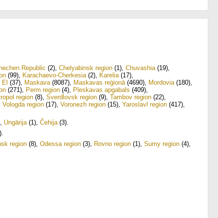
hechen Republic
(2)
,
Chelyabinsk region
(1)
,
Chuvashia
(19)
,
on
(99)
,
Karachaevo-Cherkesia
(2)
,
Karelia
(17)
,
 El
(37)
,
Maskava
(8087)
,
Maskavas reģionā
(4690)
,
Mordovia
(180)
,
on
(271)
,
Perm region
(4)
,
Pleskavas apgabals
(409)
,
ropol region
(8)
,
Sverdlovsk region
(9)
,
Tambov region
(22)
,
,
Vologda region
(17)
,
Voronezh region
(15)
,
Yaroslavl region
(417)
,
,
Ungārija
(1)
,
Čehija
(3)
.
)
.
sk region
(8)
,
Odessa region
(3)
,
Rovno region
(1)
,
Sumy region
(4)
,