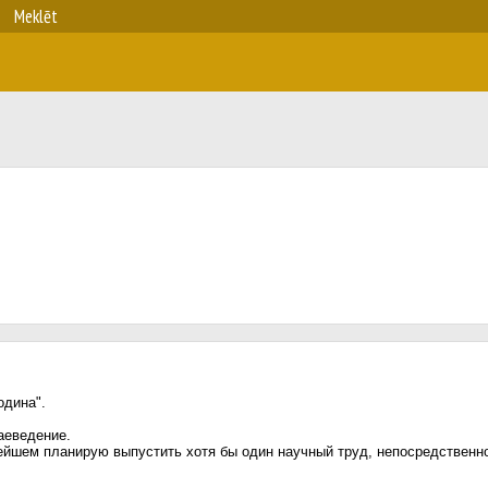
Meklēt
одина".
аеведение.
нейшем планирую выпустить хотя бы один научный труд, непосредственн