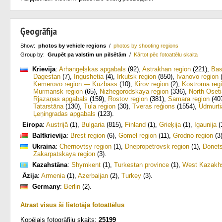
Ģeogrāfija
Show:
photos by vehicle regions
/
photos by shooting regions
Group by:
Grupēt pa valstīm un pilsētām
/
Kārtot pēc fotoattēlu skaita
Krievija
:
Arhangeļskas apgabals
(92)
,
Astrakhan region
(221)
,
Bas
Dagestan
(7)
,
Ingushetia
(4)
,
Irkutsk region
(850)
,
Ivanovo region
(
Kemerovo region — Kuzbass
(10)
,
Kirov region
(2)
,
Kostroma reg
Murmansk region
(65)
,
Nizhegorodskaya region
(336)
,
North Oseti
Rjazaņas apgabals
(159)
,
Rostov region
(381)
,
Samara region
(40
Tatarstāna
(130)
,
Tula region
(30)
,
Tveras reģions
(1554)
,
Udmurti
Ļeņingradas apgabals
(123)
.
Eiropa
:
Austrijā
(1)
,
Bulgaria
(815)
,
Finland
(1)
,
Grieķija
(1)
,
Igaunija
(
Baltkrievija
:
Brest region
(6)
,
Gomel region
(11)
,
Grodno region
(3
Ukraina
:
Chernovtsy region
(1)
,
Dnepropetrovsk region
(1)
,
Donets
Zakarpatskaya region
(3)
.
Kazahstāna
:
Shymkent
(1)
,
Turkestan province
(1)
,
West Kazakhs
Āzija
:
Armenia
(1)
,
Azerbaijan
(2)
,
Turkey
(3)
.
Germany
:
Berlin
(2)
.
Atrast visus šī lietotāja fotoattēlus
Kopējais fotogrāfiju skaits:
25199