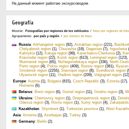
На данный момент работаю экскурсоводом.
Geografía
Mostrar:
Fotografías por regiones de los vehículos
/
fotos por regiones de foto
Agrupamiento:
por país y región
/
por número de fotos
Russia
:
Arkhangelsk region
(92)
,
Astrakhan region
(221)
,
Bashkor
Chelyabinsk region
(1)
,
Chuvashia
(19)
,
Dagestan
(7)
,
Ingushetia
(
Kalmykia
(12)
,
Kaluga region
(99)
,
Karachaevo-Cherkesia
(2)
,
Kar
Krasnodar region
(22)
,
Kursk region
(613)
,
Leningrad region
(123)
Murmansk region
(65)
,
Nizhegorodskaya region
(336)
,
North Oseti
Perm region
(4)
,
Pskov region
(409)
,
Rostov region
(381)
,
Ryazan 
Smolensk region
(2255)
,
Stavropol region
(8)
,
Sverdlovsk region
(
Ulyanovsk region
(11)
,
Vladimir region
(209)
,
Volgograd region
(12
Europe
:
Austria
(1)
,
Bulgaria
(815)
,
Czech Republic
(3)
,
Estonia
(17)
Romania
(6)
.
Belarus
:
Brest region
(6)
,
Gomel region
(11)
,
Grodno region
(3)
,
M
Ukraine
:
Chernovtsy region
(1)
,
Dnepropetrovsk region
(1)
,
Donets
Odessa region
(3)
,
Rovno region
(1)
,
Sumy region
(4)
,
Zakarpatsk
Kazakhstan
:
Shymkent
(1)
,
Turkestan province
(1)
,
West Kazakhs
Asia
:
Armenia
(1)
,
Azerbaijan
(2)
,
Turkey
(3)
.
Germany
:
Berlin
(2)
.