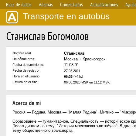
Base de datos
Además
Comentarios
Actualizaciones
Ayuda
Transporte en autobús
Станислав Богомолов
Станислав
Nombre real:
Москва + Красногорск
De dónde eres:
11.08.91
Fecha de nacimiento:
Fecha de registro:
27.08.2011
Hora en el usuario:
06:33
(+4 h.)
Estuvo en el sitio:
06.08.2026 MSK en 11:12 MSK
Acerca de mí
Россия — Родина, Москва — "Малая Родина", Митино — "Микрор
Образование — гуманитарное. Специальность — историческое кр
Писал диплом на тему: "История московского автобуса". В даль
тему общественного транспорта.