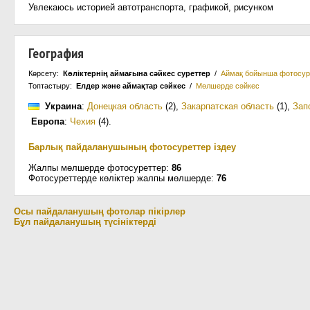
Увлекаюсь историей автотранспорта, графикой, рисунком
География
Көрсету:
Көліктернің аймағына сәйкес суреттер
/
Аймақ бойынша фотосур
Топтастыру:
Елдер және аймақтар сәйкес
/
Мөлшерде сәйкес
Украина
:
Донецкая область
(2)
,
Закарпатская область
(1)
,
Зап
Европа
:
Чехия
(4)
.
Барлық пайдаланушының фотосуреттер іздеу
Жалпы мөлшерде фотосуреттер:
86
Фотосуреттерде көліктер жалпы мөлшерде:
76
Осы пайдаланушың фотолар пікірлер
Бұл пайдаланушың түсініктерді