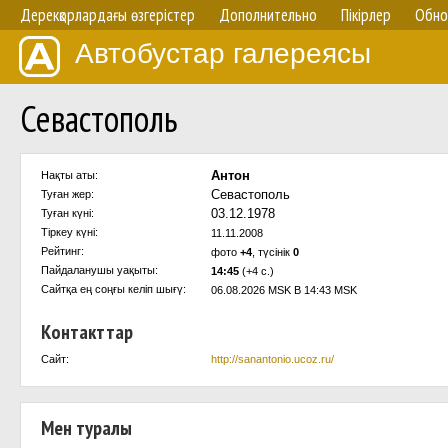
Дерекқорлардағы өзгерістер
Дополнительно
Пікірлер
Обно
Автобустар галереясы
Севастополь
Антон
Нақты аты:
Севастополь
Туған жер:
03.12.1978
Туған күні:
Тіркеу күні:
11.11.2008
Рейтинг:
фото
+4
, түсінік
0
Пайдаланушы уақыты:
14:45
(+4 с.)
Сайтқа ең соңғы келіп шығү:
06.08.2026 MSK В 14:43 MSK
Контакттар
Сайт:
http://sanantonio.ucoz.ru/
Мен туралы