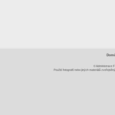
Dom
© Administrace F
Použití fotografií nebo jiných materiálů zveřejně