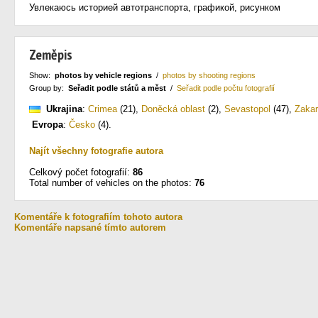
Увлекаюсь историей автотранспорта, графикой, рисунком
Zeměpis
Show:
photos by vehicle regions
/
photos by shooting regions
Group by:
Seřadit podle států a měst
/
Seřadit podle počtu fotografií
Ukrajina
:
Crimea
(21)
,
Doněcká oblast
(2)
,
Sevastopol
(47)
,
Zakar
Evropa
:
Česko
(4)
.
Najít všechny fotografie autora
Celkový počet fotografií:
86
Total number of vehicles on the photos:
76
Komentáře k fotografiím tohoto autora
Komentáře napsané tímto autorem