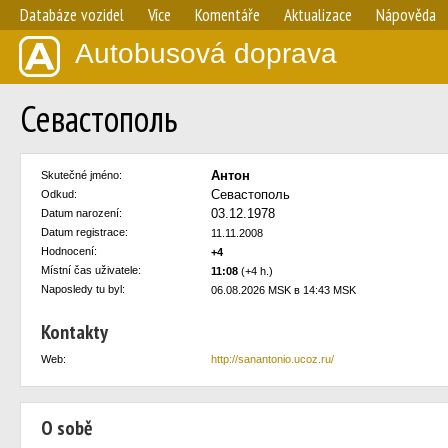
Databáze vozidel
Více
Komentáře
Aktualizace
Nápověda
Autobusová doprava
Севастополь
Антон
Skutečné jméno:
Севастополь
Odkud:
03.12.1978
Datum narození:
Datum registrace:
11.11.2008
Hodnocení:
+4
Místní čas uživatele:
11:08
(+4 h.)
Naposledy tu byl:
06.08.2026 MSK в 14:43 MSK
Kontakty
Web:
http://sanantonio.ucoz.ru/
O sobě